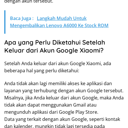
dengan akun tersebut.
Baca Juga :
Langkah Mudah Untuk
Mengembalikan Lenovo A6000 Ke Stock ROM
Apa yang Perlu Diketahui Setelah
Keluar dari Akun Google Xiaomi?
Setelah Anda keluar dari akun Google Xiaomi, ada
beberapa hal yang perlu diketahui:
Anda tidak akan lagi memiliki akses ke aplikasi dan
layanan yang terhubung dengan akun Google tersebut.
Misalnya, jika Anda keluar dari akun Google, maka Anda
tidak akan dapat menggunakan Gmail atau
mengunduh aplikasi dari Google Play Store.
Data yang terkait dengan akun Google, seperti kontak
dan kalender, mungkin tidak lagi tersedia pada