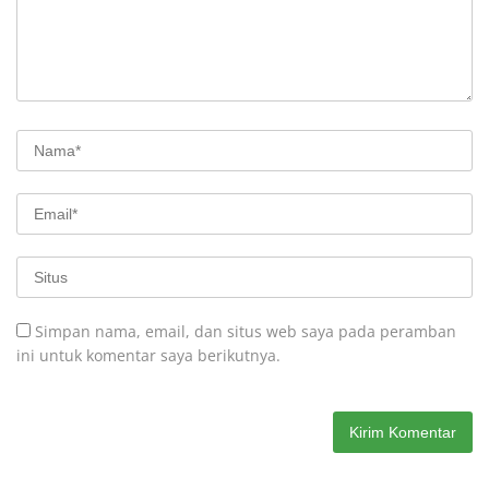
Simpan nama, email, dan situs web saya pada peramban
ini untuk komentar saya berikutnya.