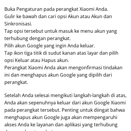
Buka Pengaturan pada perangkat Xiaomi Anda.
Gulir ke bawah dan cari opsi Akun atau Akun dan
Sinkronisasi.
Tap opsi tersebut untuk masuk ke menu akun yang
terhubung dengan perangkat.
Pilih akun Google yang ingin Anda keluar.
Tap ikon tiga titik di sudut kanan atas layar dan pilih
opsi Keluar atau Hapus akun.
Perangkat Xiaomi Anda akan mengonfirmasi tindakan
ini dan menghapus akun Google yang dipilih dari
perangkat.
Setelah Anda selesai mengikuti langkah-langkah di atas,
Anda akan sepenuhnya keluar dari akun Google Xiaomi
pada perangkat tersebut. Penting untuk diingat bahwa
menghapus akun Google juga akan mempengaruhi
akses Anda ke layanan dan aplikasi yang terhubung