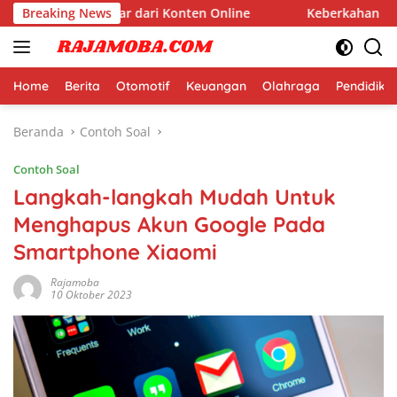
Langsung
Jutaan Dolar dari Konten Online
Breaking News
Keberkahan Ramadhan T
ke
konten
Home
Berita
Otomotif
Keuangan
Olahraga
Pendidika
Beranda
Contoh Soal
Contoh Soal
Langkah-langkah Mudah Untuk
Menghapus Akun Google Pada
Smartphone Xiaomi
Rajamoba
10 Oktober 2023