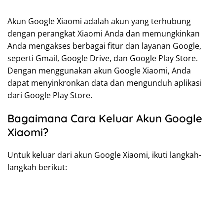
Akun Google Xiaomi adalah akun yang terhubung
dengan perangkat Xiaomi Anda dan memungkinkan
Anda mengakses berbagai fitur dan layanan Google,
seperti Gmail, Google Drive, dan Google Play Store.
Dengan menggunakan akun Google Xiaomi, Anda
dapat menyinkronkan data dan mengunduh aplikasi
dari Google Play Store.
Bagaimana Cara Keluar Akun Google
Xiaomi?
Untuk keluar dari akun Google Xiaomi, ikuti langkah-
langkah berikut: