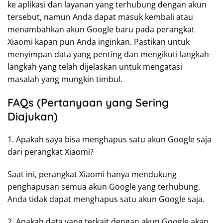
ke aplikasi dan layanan yang terhubung dengan akun
tersebut, namun Anda dapat masuk kembali atau
menambahkan akun Google baru pada perangkat
Xiaomi kapan pun Anda inginkan. Pastikan untuk
menyimpan data yang penting dan mengikuti langkah-
langkah yang telah dijelaskan untuk mengatasi
masalah yang mungkin timbul.
FAQs (Pertanyaan yang Sering
Diajukan)
1. Apakah saya bisa menghapus satu akun Google saja
dari perangkat Xiaomi?
Saat ini, perangkat Xiaomi hanya mendukung
penghapusan semua akun Google yang terhubung.
Anda tidak dapat menghapus satu akun Google saja.
2. Apakah data yang terkait dengan akun Google akan