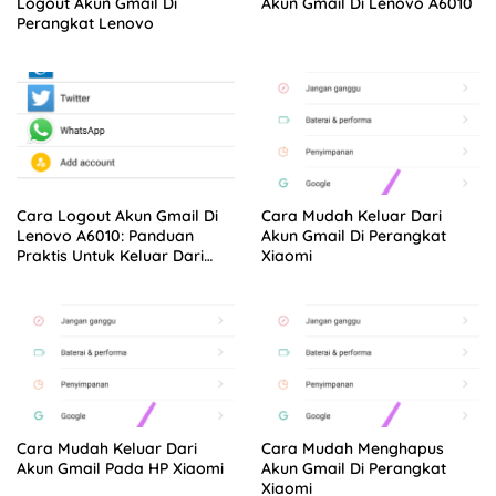
Logout Akun Gmail Di
Akun Gmail Di Lenovo A6010
Perangkat Lenovo
Cara Logout Akun Gmail Di
Cara Mudah Keluar Dari
Lenovo A6010: Panduan
Akun Gmail Di Perangkat
Praktis Untuk Keluar Dari
Xiaomi
Akun Gmail
Cara Mudah Keluar Dari
Cara Mudah Menghapus
Akun Gmail Pada HP Xiaomi
Akun Gmail Di Perangkat
Xiaomi