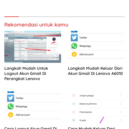
Rekomendasi untuk kamu
Langkah Mudah Untuk
Langkah Mudah Keluar Dari
Logout Akun Gmail Di
Akun Gmail Di Lenovo A6010
Perangkat Lenovo
Cara Logout Akun Gmail Di
Cara Mudah Keluar Dari