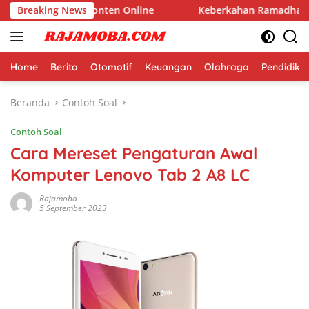
Langsung
olar dari Konten Online
Breaking News
Keberkahan Ramadhan Tidak Bo
ke
konten
Home
Berita
Otomotif
Keuangan
Olahraga
Pendidika
Beranda
Contoh Soal
Contoh Soal
Cara Mereset Pengaturan Awal
Komputer Lenovo Tab 2 A8 LC
Rajamoba
5 September 2023