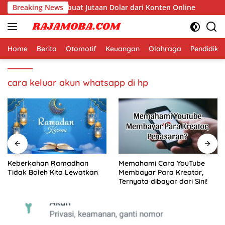
Langsung
di Dunia yang Membuat Jutaan Dolar dari Konten Online
Breaking News
ke
konten
Home
Berita
Otomotif
Keuangan
Olahraga
Pendidika
cara keluar akun whatsapp di hp
Keberkahan Ramadhan
Memahami Cara YouTube
Tidak Boleh Kita Lewatkan
Membayar Para Kreator,
Ternyata dibayar dari Sini!