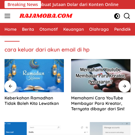
Langsung
di Dunia yang Membuat Jutaan Dolar dari Konten Online
Breaking News
ke
konten
Home
Berita
Otomotif
Keuangan
Olahraga
Pendidika
cara keluar dari akun email di hp
Keberkahan Ramadhan
Memahami Cara YouTube
Tidak Boleh Kita Lewatkan
Membayar Para Kreator,
Ternyata dibayar dari Sini!