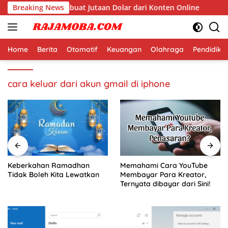
Langsung
di Dunia yang Membuat Jutaan Dolar dari Konten Online
Breaking News
ke
konten
Home
Berita
Otomotif
Keuangan
Olahraga
Pendidika
cara keluar dari akun gmail di iphone
Keberkahan Ramadhan
Memahami Cara YouTube
Tidak Boleh Kita Lewatkan
Membayar Para Kreator,
Ternyata dibayar dari Sini!