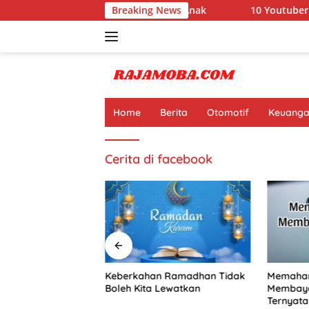
Langsung
rnyata Ini Manfaat Pramuka untuk Anak
Breaking News
10 Youtuber Te
ke
konten
Home
Berita
Otomotif
Keuang
Cerita di facebook
Terkaya di Dunia
Keberkahan Ramadhan Tidak
Memaham
at Jutaan Dolar
Boleh Kita Lewatkan
Membaya
Online
Ternyata 