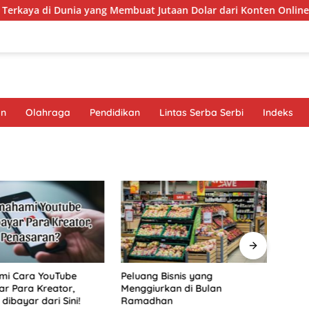
rkaya di Dunia yang Membuat Jutaan Dolar dari Konten Online
an
Olahraga
Pendidikan
Lintas Serba Serbi
Indeks
i Cara YouTube
Peluang Bisnis yang
Burua
r Para Kreator,
Menggiurkan di Bulan
di L
dibayar dari Sini!
Ramadhan
Pers