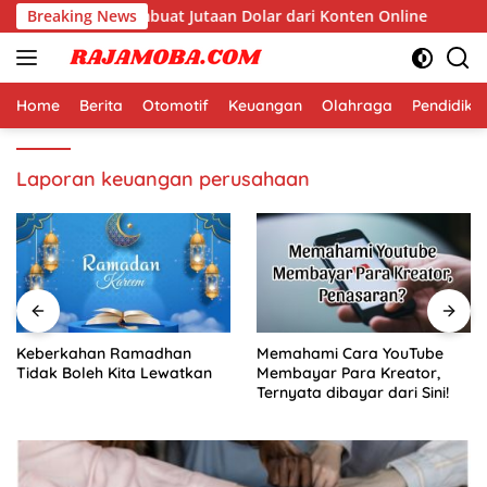
Langsung
i Dunia yang Membuat Jutaan Dolar dari Konten Online
Breaking News
ke
konten
Home
Berita
Otomotif
Keuangan
Olahraga
Pendidika
Laporan keuangan perusahaan
Keberkahan Ramadhan
Memahami Cara YouTube
Tidak Boleh Kita Lewatkan
Membayar Para Kreator,
Ternyata dibayar dari Sini!