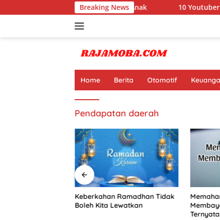
Langsung
nyata Ini Manfaat Pramuka untuk Anak
Breaking News
10 Youtuber Terk
ke
konten
Home
Berita
Otomotif
Keuang
Pendapatan daerah
Terkaya di Dunia
Keberkahan Ramadhan Tidak
Memaham
at Jutaan Dolar
Boleh Kita Lewatkan
Membaya
Online
Ternyata 