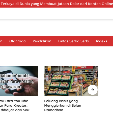
aya di Dunia yang Membuat Jutaan Dolar dari Konten Online
an
Olahraga
Pendidikan
Lintas Serba Serbi
Indeks
i Cara YouTube
Peluang Bisnis yang
Burua
r Para Kreator,
Menggiurkan di Bulan
di L
dibayar dari Sini!
Ramadhan
Pers