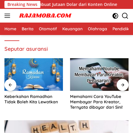
Langsung
di Dunia yang Membuat Jutaan Dolar dari Konten Online
Breaking News
ke
konten
Home
Berita
Otomotif
Keuangan
Olahraga
Pendidika
Seputar asuransi
Keberkahan Ramadhan
Memahami Cara YouTube
Tidak Boleh Kita Lewatkan
Membayar Para Kreator,
Ternyata dibayar dari Sini!