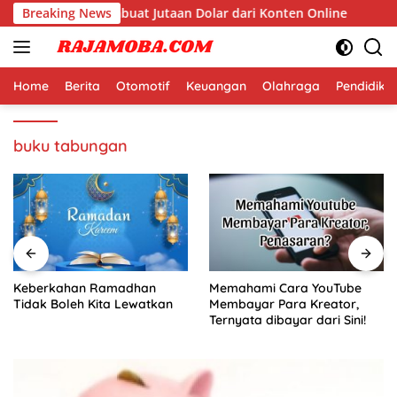
Langsung
di Dunia yang Membuat Jutaan Dolar dari Konten Online
Breaking News
ke
konten
Home
Berita
Otomotif
Keuangan
Olahraga
Pendidika
buku tabungan
Keberkahan Ramadhan
Memahami Cara YouTube
Tidak Boleh Kita Lewatkan
Membayar Para Kreator,
Ternyata dibayar dari Sini!