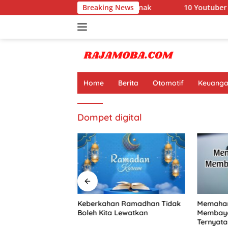
Langsung
yata Ini Manfaat Pramuka untuk Anak
Breaking News
10 Youtuber Terk
ke
konten
Home
Berita
Otomotif
Keuang
Dompet digital
Terkaya di Dunia
Keberkahan Ramadhan Tidak
Memaham
at Jutaan Dolar
Boleh Kita Lewatkan
Membaya
Online
Ternyata 