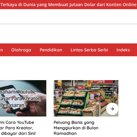
aya di Dunia yang Membuat Jutaan Dolar dari Konten Online
an
Olahraga
Pendidikan
Lintas Serba Serbi
Indeks
i Cara YouTube
Peluang Bisnis yang
Burua
r Para Kreator,
Menggiurkan di Bulan
di L
dibayar dari Sini!
Ramadhan
Pers