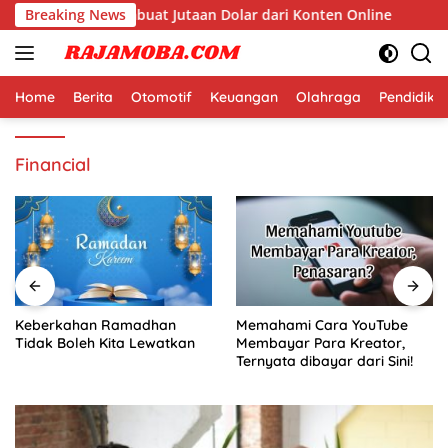
Langsung
i Dunia yang Membuat Jutaan Dolar dari Konten Online
Breaking News
K
ke
konten
Home
Berita
Otomotif
Keuangan
Olahraga
Pendidika
Financial
Keberkahan Ramadhan
Memahami Cara YouTube
Tidak Boleh Kita Lewatkan
Membayar Para Kreator,
Ternyata dibayar dari Sini!