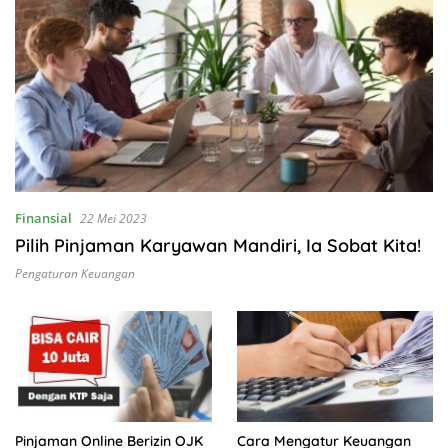
Finansial
22 Mei 2023
Pilih Pinjaman Karyawan Mandiri, Ia Sobat Kita!
Pengaturan Keuangan
Pinjaman Online Berizin OJK
Cara Mengatur Keuangan