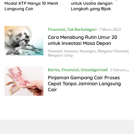
Modal KTP Hanya 10 Menit
untuk Usaha dengan
Langsung Cair
Langkah yang Bijak
Finansial
,
Tak Berkategori
7 Maret 2023
Cara Menabung Rutin Umur 20
untuk Investasi Masa Depan
Finansial
,
Investasi
,
Keuangan
,
Mengatur Finansial
,
Mengatur Uang
Berita
,
Finansial
,
Uncategorized
3 Februari
2023
Pinjaman Gampang Cair Proses
Cepat Tanpa Jaminan Langsung
Cair