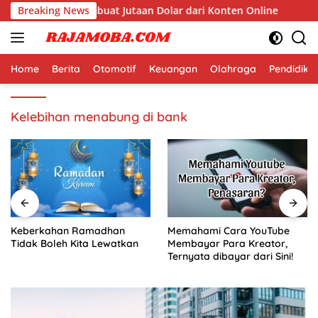
Langsung
i Dunia yang Membuat Jutaan Dolar dari Konten Online
Breaking News
ke
konten
Home
Berita
Otomotif
Keuangan
Olahraga
Pendidika
Kelebihan menabung di bank
Keberkahan Ramadhan
Memahami Cara YouTube
Tidak Boleh Kita Lewatkan
Membayar Para Kreator,
Ternyata dibayar dari Sini!