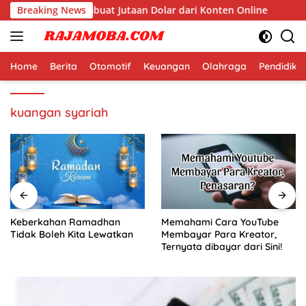
Langsung
di Dunia yang Membuat Jutaan Dolar dari Konten Online
Breaking News
ke
konten
Home
Berita
Otomotif
Keuangan
Olahraga
Pendidika
kuangan syariah
Keberkahan Ramadhan
Memahami Cara YouTube
Tidak Boleh Kita Lewatkan
Membayar Para Kreator,
Ternyata dibayar dari Sini!