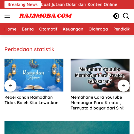
Langsung
i Dunia yang Membuat Jutaan Dolar dari Konten Online
Breaking News
ke
konten
Home
Berita
Otomotif
Keuangan
Olahraga
Pendidika
Perbedaan statistik
Keberkahan Ramadhan
Memahami Cara YouTube
Tidak Boleh Kita Lewatkan
Membayar Para Kreator,
Ternyata dibayar dari Sini!