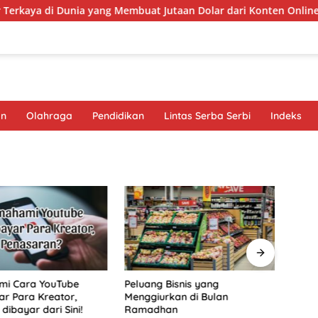
aya di Dunia yang Membuat Jutaan Dolar dari Konten Online
an
Olahraga
Pendidikan
Lintas Serba Serbi
Indeks
i Cara YouTube
Peluang Bisnis yang
Burua
r Para Kreator,
Menggiurkan di Bulan
di L
dibayar dari Sini!
Ramadhan
Pers