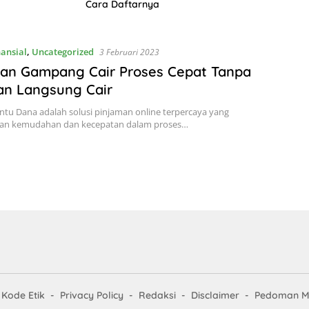
Cara Daftarnya
nansial
,
Uncategorized
3 Februari 2023
man Gampang Cair Proses Cepat Tanpa
an Langsung Cair
antu Dana adalah solusi pinjaman online terpercaya yang
n kemudahan dan kecepatan dalam proses…
Kode Etik
Privacy Policy
Redaksi
Disclaimer
Pedoman Me