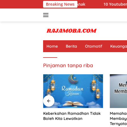
Langsung
yata Ini Manfaat Pramuka untuk Anak
Breaking News
10 Youtuber Terk
ke
konten
Home
Berita
Otomotif
Keuang
Pinjaman tanpa riba
Terkaya di Dunia
Keberkahan Ramadhan Tidak
Memaham
at Jutaan Dolar
Boleh Kita Lewatkan
Membaya
Online
Ternyata 