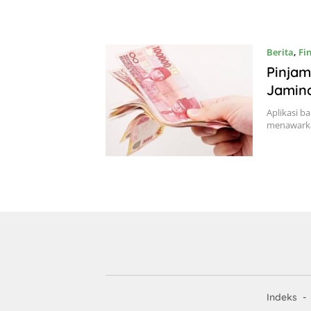
Berita
,
Fi
Pinja
Jamin
Aplikasi b
menawarka
Indeks