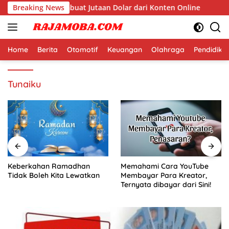
Langsung
i Dunia yang Membuat Jutaan Dolar dari Konten Online
Breaking News
ke
konten
Home
Berita
Otomotif
Keuangan
Olahraga
Pendidika
Tunaiku
Keberkahan Ramadhan
Memahami Cara YouTube
Tidak Boleh Kita Lewatkan
Membayar Para Kreator,
Ternyata dibayar dari Sini!