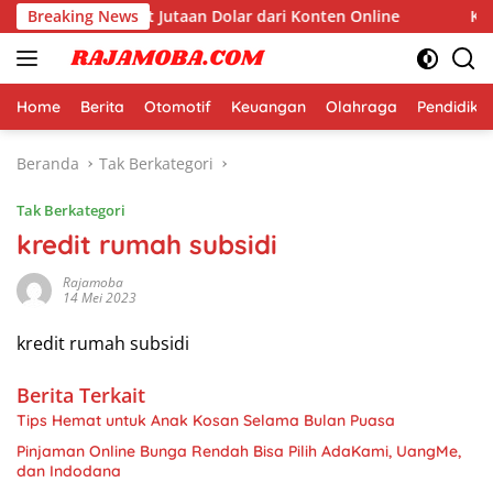
Langsung
nia yang Membuat Jutaan Dolar dari Konten Online
Breaking News
Keber
ke
konten
Home
Berita
Otomotif
Keuangan
Olahraga
Pendidika
Beranda
Tak Berkategori
Tak Berkategori
kredit rumah subsidi
Rajamoba
14 Mei 2023
kredit rumah subsidi
Berita Terkait
Tips Hemat untuk Anak Kosan Selama Bulan Puasa
Pinjaman Online Bunga Rendah Bisa Pilih AdaKami, UangMe,
dan Indodana