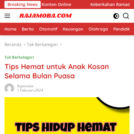
Langsung
aan Dolar dari Konten Online
Breaking News
Keberkahan Ramadhan Tid
ke
konten
Home
Berita
Otomotif
Keuangan
Olahraga
Pendidika
Beranda
Tak Berkategori
Tak Berkategori
Tips Hemat untuk Anak Kosan
Selama Bulan Puasa
Rajamoba
1 Februari 2024