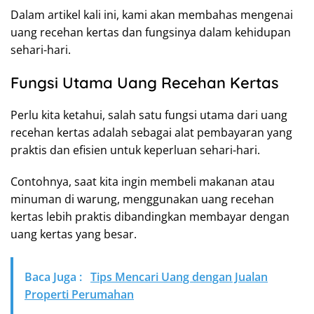
Dalam artikel kali ini, kami akan membahas mengenai
uang recehan kertas dan fungsinya dalam kehidupan
sehari-hari.
Fungsi Utama Uang Recehan Kertas
Perlu kita ketahui, salah satu fungsi utama dari uang
recehan kertas adalah sebagai alat pembayaran yang
praktis dan efisien untuk keperluan sehari-hari.
Contohnya, saat kita ingin membeli makanan atau
minuman di warung, menggunakan uang recehan
kertas lebih praktis dibandingkan membayar dengan
uang kertas yang besar.
Baca Juga :
Tips Mencari Uang dengan Jualan
Properti Perumahan