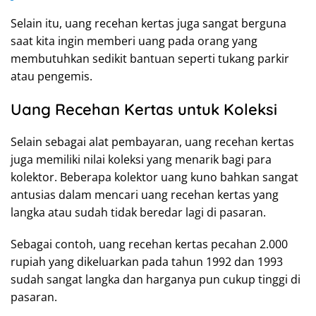
Selain itu, uang recehan kertas juga sangat berguna
saat kita ingin memberi uang pada orang yang
membutuhkan sedikit bantuan seperti tukang parkir
atau pengemis.
Uang Recehan Kertas untuk Koleksi
Selain sebagai alat pembayaran, uang recehan kertas
juga memiliki nilai koleksi yang menarik bagi para
kolektor. Beberapa kolektor uang kuno bahkan sangat
antusias dalam mencari uang recehan kertas yang
langka atau sudah tidak beredar lagi di pasaran.
Sebagai contoh, uang recehan kertas pecahan 2.000
rupiah yang dikeluarkan pada tahun 1992 dan 1993
sudah sangat langka dan harganya pun cukup tinggi di
pasaran.