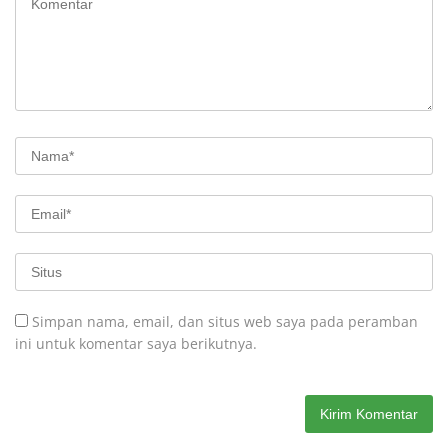
Simpan nama, email, dan situs web saya pada peramban
ini untuk komentar saya berikutnya.