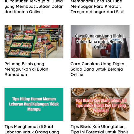
10 Youtuber Terkaya di Dunia
Memahami Cara YouTube
yang Membuat Jutaan Dolar
Membayar Para Kreator,
dari Konten Online
Ternyata dibayar dari Sini!
Peluang Bisnis yang
Cara Gunakan Uang Digital
Menggiurkan di Bulan
Saldo Dana untuk Belanja
Ramadhan
Online
Tips Menghemat di Saat
Tips Bisnis Kue Ulangtahun,
Lebaran untuk Orang yang
Tips Ini Potensial untuk Bisnis