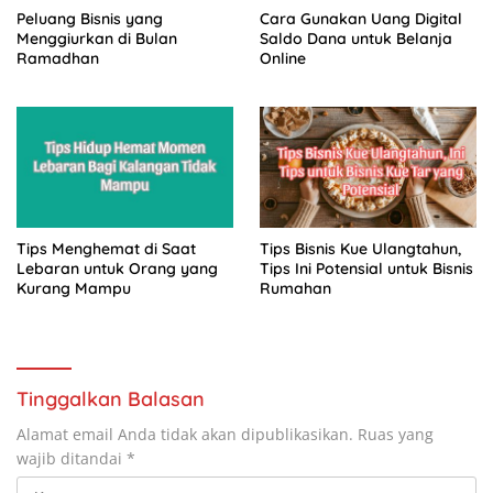
Peluang Bisnis yang
Cara Gunakan Uang Digital
Menggiurkan di Bulan
Saldo Dana untuk Belanja
Ramadhan
Online
Tips Menghemat di Saat
Tips Bisnis Kue Ulangtahun,
Lebaran untuk Orang yang
Tips Ini Potensial untuk Bisnis
Kurang Mampu
Rumahan
Tinggalkan Balasan
Alamat email Anda tidak akan dipublikasikan.
Ruas yang
wajib ditandai
*